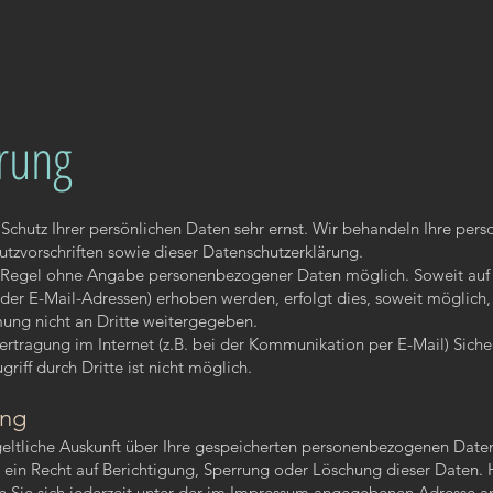
rung
Schutz Ihrer persönlichen Daten sehr ernst. Wir behandeln Ihre pe
tzvorschriften sowie dieser Datenschutzerklärung.
er Regel ohne Angabe personenbezogener Daten möglich. Soweit au
er E-Mail-Adressen) erhoben werden, erfolgt dies, soweit möglich, st
ung nicht an Dritte weitergegeben.
ertragung im Internet (z.B. bei der Kommunikation per E-Mail) Siche
riff durch Dritte ist nicht möglich.
ung
tgeltliche Auskunft über Ihre gespeicherten personenbezogenen Dat
ein Recht auf Berichtigung, Sperrung oder Löschung dieser Daten. 
ie sich jederzeit unter der im Impressum angegebenen Adresse a